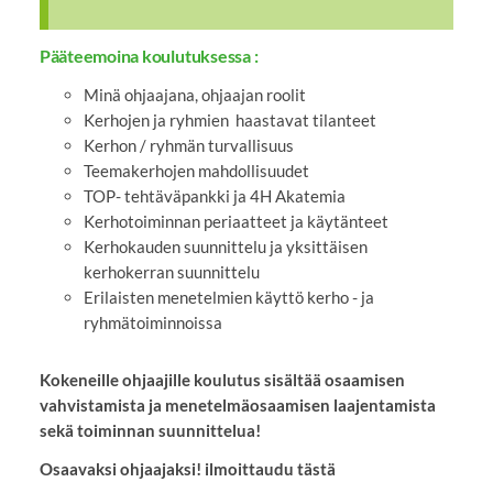
Pääteemoina koulutuksessa :
Minä ohjaajana, ohjaajan roolit
Kerhojen ja ryhmien haastavat tilanteet
Kerhon / ryhmän turvallisuus
Teemakerhojen mahdollisuudet
TOP- tehtäväpankki ja 4H Akatemia
Kerhotoiminnan periaatteet ja käytänteet
Kerhokauden suunnittelu ja yksittäisen
kerhokerran suunnittelu
Erilaisten menetelmien käyttö kerho - ja
ryhmätoiminnoissa
Kokeneille ohjaajille koulutus sisältää osaamisen
vahvistamista ja menetelmäosaamisen laajentamista
sekä toiminnan suunnittelua!
Osaavaksi ohjaajaksi! ilmoittaudu tästä